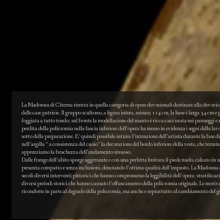
La Madonna di Citerna rientra in quella categoria di opere devozionali destinate alla devozion
delle case patrizie. Il gruppo scultoreo, a figura intera, misura 114 cm, la base è larga 34 cm 
foggiata a tutto tondo; sul fronte la modellazione del manto è ricca e accurata nei panneggi e n
perdita della policromia nella fascia inferiore dell’opera ha messo in evidenza i segni della lav
sotto della preparazione. E’ quindi possibile intuire l’intenzione dell’artista durante la fase
nell’argilla “ a consistenza del cuoio” la decorazione del bordo inferiore della veste, che termi
apprezziamo la freschezza dell’andamento sinuoso.
Dalle frange dell’abito sporge aggettante e con una perfetta finitura il piede nudo, calzato in 
presenta compatto e senza inclusioni, denotando l’ottima qualità dell’impasto. La Madonna d
secoli diversi interventi pittorici che hanno compromesso la leggibilità dell’opera: stratificazi
diversi periodi storici che hanno causato l’offuscamento della policromia originale. Le motiva
ricondotte in parte al degrado della policromia, ma anche e soprattutto al cambiamento del g